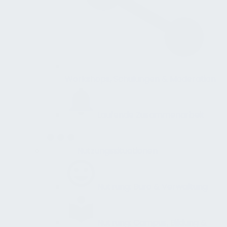
Workshops, Schulungen & Moderation
Laufende Zusammenarbeit
Nutzungssituationen
Nutzung: Büro & Verwaltung
Nutzung: Campus, Bildung &