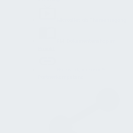
Microsites als Themenzugang
FM-Dokumentenshop im
Projekt
Netzwerk, Autoren &
Partnerkompetenz