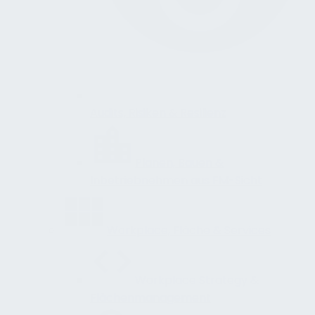
Audits, Risiken & Resilienz
Planen, Bauen &
Inbetriebnehmen aus FM-Sicht
Workplace, Fläche & Services
Workplace Strategy &
Flächenmanagement