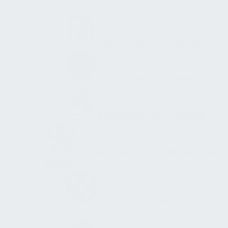
NDA / Geheimhaltung
Dokumentenanforderung
Sachverhaltsanforderung
Betriebliche FM-Standards
Partnerschaft mit FM-Beratern und
Ingenieuren
Erfolgreicher durch FM-
Connect.com