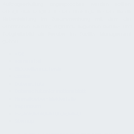
Auftragserfüllung angesprochen werden sollten,
erfolgt dies lediglich in dem Umfange, in dem sie als
Nebenleistung im Zusammenhang mit dem der
erbrachten Leistung zugrunde liegenden Berufs- und
Tätigkeitsbild als Berater im Facility Management
gehört.
AGB
Barrierefrei
Bildquellennachweis
Cookie
Datenschutz
Datenschutzinformationsblatt
Hinweisgeber-Meldestelle
Impressum
Rechtsdienstleistungsgesetz
Sitemap
FM-Beratungs- & Ingenieurleistungen
: Wir machen Gebäude