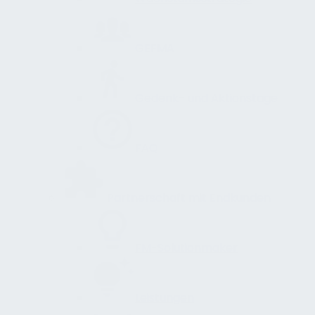
GEFMA
Gedenk- und Aktionstage
FAQ
Partnerschaft mit Endkunden
FM-Solutionmaker
Leistungen