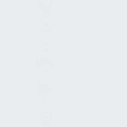
Partnervertrag
Anlage 1 - Partnerbogen
Anlage 2 - Ethik-Kodex
Anlage 3 -
Grundleistungskatalog/Partnerbeitrag
Anlage 4 -
Partnergebühren/Prämien
KI-Initiative