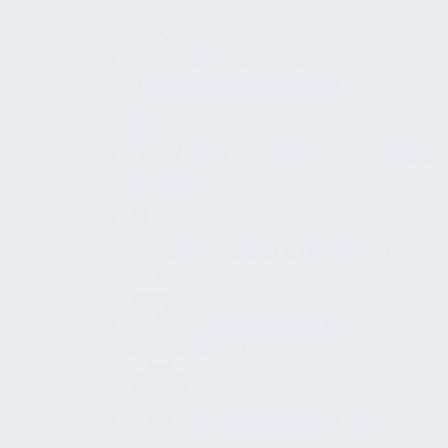
Lieferanten- &
Fremdfirmenmanagement
FM-Controlling, Benchmarks &
Cockpits
Wissenstransfer & Ökosystem
Wissenstransfer als
Beratungsprinzip
Methodenportal in der
Beratung