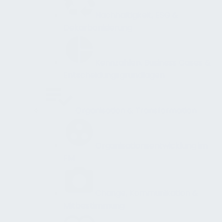
Nachhaltigkeit, ESG &
Dekarbonisierung
Kennzahlen, Business Cases &
Entscheidungsgrundlagen
Organisation & Transformation
Organisationsentwicklung im
FM
Change, Kommunikation &
Mitbestimmung