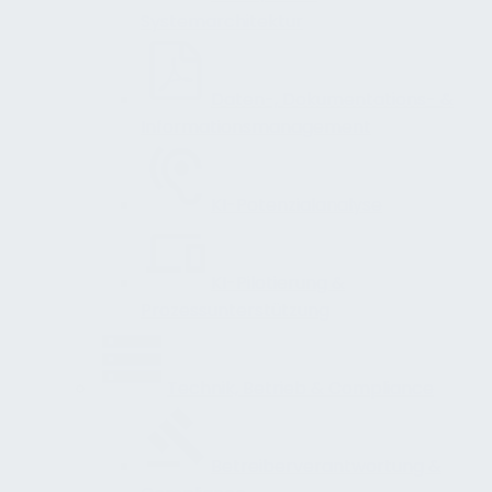
Systemarchitektur
Daten-, Dokumentations- &
Informationsmanagement
KI-Potenzialanalyse
KI-Pilotierung &
Prozessunterstützung
Technik, Betrieb & Compliance
Betreiberverantwortung &