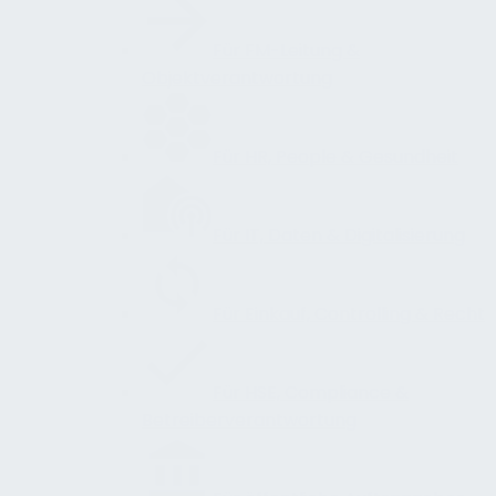
Für FM-Leitung &
Objektverantwortung
Für HR, People & Gesundheit
Für IT, Daten & Digitalisierung
Für Einkauf, Controlling & Recht
Für HSE, Compliance &
Betreiberverantwortung