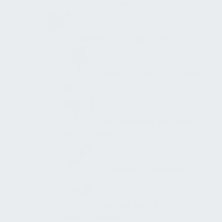
Standortservices
Vergabe, Verträge & Performance
Sourcing-Strategie & Make-or-
Buy
Ausschreibung, Vergabe &
Verhandlung
Öffentliche Auftraggeber
Verträge, SLAs &
Leistungsbilder