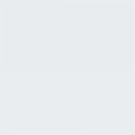
Rechtsdienstleistungsgesetz im Facility-
Management-Kontext
Das Rechtsdienstleistungsgesetz regelt, wer
Rechtsdienstleistungen erbringen darf und
welche Pflichten dabei gelten. Es schützt
Verbraucher vor unqualifizierter Beratung und
definiert Haftungs- und Tätigkeitsgrenzen. Im
Facility Management erfolgt rechtliche
Einordnung nur als Nebenleistung zur fachlichen
Beratung, sofern keine gesonderte
Rechtsberatung vereinbart ist. Die Regelungen
schaffen Transparenz und sichern eine rechtlich
korrekte Zusammenarbeit.
Rechtsdienstleistungsgesetz