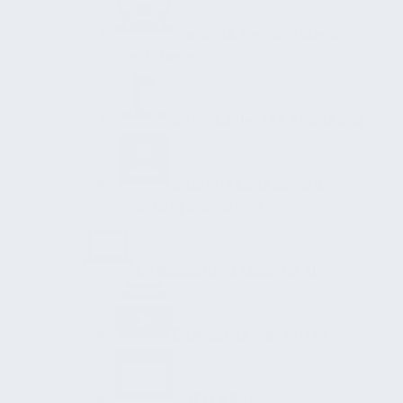
Personal, Demografie &
Qualifizierung
Betriebliche FM-Standards
Interim Management,
Coaching & Sparring
Digitalisierung, Daten & KI
Digitalstrategie im FM
CAFM, BIM &