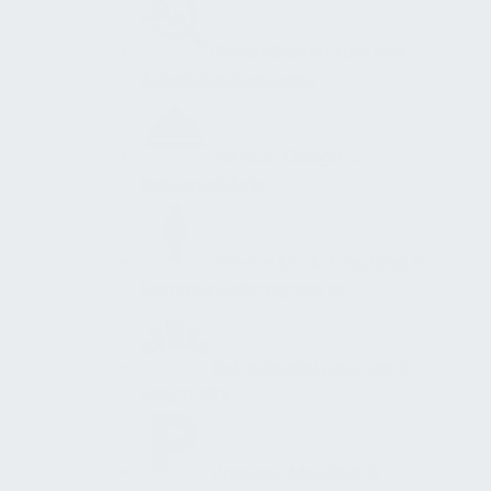
Gesundheitsfördernde
Arbeitsbedingungen
Service-Design &
Nutzererlebnis
Service Desk, Empfang &
Kommunikationspunkte
Betriebsgastronomie &
Hospitality
Umzüge, Mobilität &