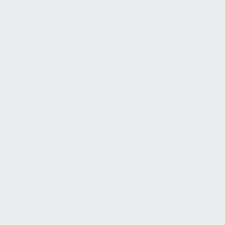
Projektstart & Erstgespräch
Vorgehen & Projektdesign
Präsentation: Beratung
Präsentation: Wissenstransfer
Nachfrageorganisation
Für Geschäftsführung &
Unternehmensleitung