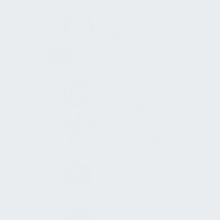
Für öffentliche Auftraggeber
Für FM-Service-Provider
Strategie & Governance
FM-Strategie & Zielbild
Governance, Rollen &
Verantwortungen
Portfolio, Standorte &
Masterplanung