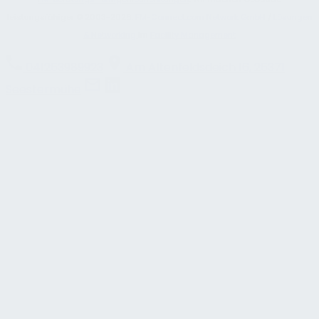
leistungsfähiger © 2003-2026.
FM-Connect.com Network GmbH
/
Lösungen
& Networking
im
Facility Management
041253989923
Am Altenfeldsdeich 16, 25371
Seestermühe