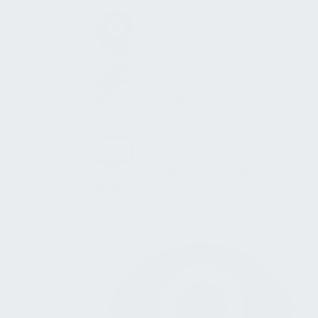
Compliance
Technische Betriebsführung
Instandhaltung & Asset
Performance
Energie, Gebäudeautomation &
Monitoring