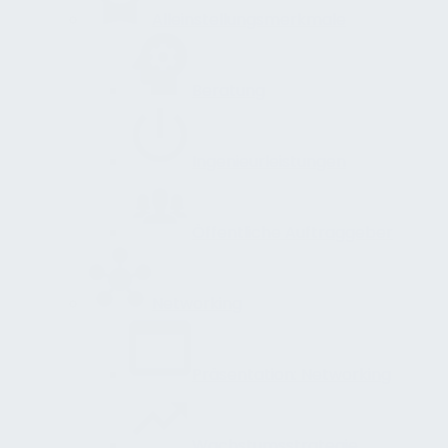
Alleinstellungsmerkmale
Beratung
Ingenieurleistungen
Öffentliche Auftraggeber
Networking
Präsentation: Networking
Wachstumsstrategie