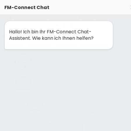
Zum Inhalt springen
FM-Connect Chat
FM-Solutionmaker: Gemeinsam Facility Management
neu denken
Hallo! Ich bin Ihr FM-Connect Chat-
Assistent. Wie kann ich Ihnen helfen?
Navigation ausblenden
Navigation einblenden
Lösungen
Beratung
Beratungsverständnis