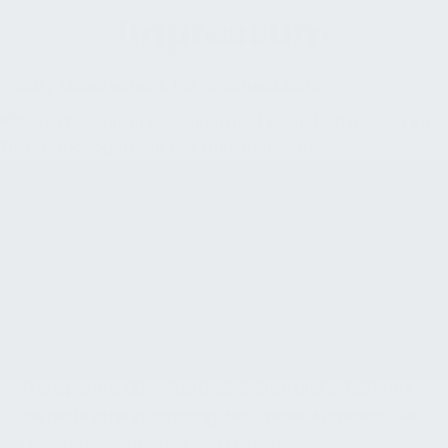
Impressum
Facility Management:
FM-Connect.com
Impressum und Anbieterkennzeichnung von
FM-Connect
Das Impressum enthält die gesetzlich
vorgeschriebenen Angaben zum Betreiber der
Website. Aufgeführt sind Kontaktdaten,
Verantwortlichkeiten, Unternehmensangaben
sowie Hinweise zur Kommunikation. Die Seite schafft
Transparenz über Zuständigkeiten und erleichtert
die rechtliche Zuordnung des Online-Angebots. Sie
dient der Information von Nutzern,