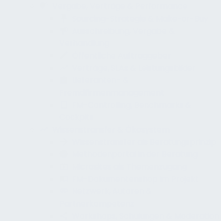
Vergabe, Verträge & Performance
Sourcing-Strategie & Make-or-Buy
Ausschreibung, Vergabe &
Verhandlung
Öffentliche Auftraggeber
Verträge, SLAs & Leistungsbilder
Lieferanten- &
Fremdfirmenmanagement
FM-Controlling, Benchmarks &
Cockpits
Wissenstransfer & Ökosystem
Wissenstransfer als Beratungsprinzip
Methodenportal in der Beratung
Microsites als Themenzugang
FM-Dokumentenshop im Projekt
Netzwerk, Autoren &
Partnerkompetenz
Workshops, Schulungen & Moderation