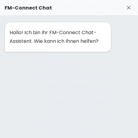
FM-Solutionmaker: Gemeinsam Facility Management
FM-Connect Chat
neu denken
Hallo! Ich bin Ihr FM-Connect Chat-
Navigation ausblenden
Navigation einblenden
Assistent. Wie kann ich Ihnen helfen?
Lösungen
Beratung
Beratungsverständnis
Beratung im Überblick
Warum FM-Connect.com
Typische Anlässe
Projektstart & Erstgespräch
Vorgehen & Projektdesign
Präsentation: Beratung
Präsentation: Wissenstransfer
Nachfrageorganisation
Für Geschäftsführung &