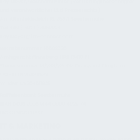
Kay Meyer, Geschäftsführer (Vertretungsberechtigter
und
Verantwortlicher i.S.d. Presserechts)
Am Altenfeldsdeich 16, 25371 Seestermühe
Tel: +49 (04125) 3989923
Kay.Meyer@fm-connect.com
Betriebsnummer: 18802326
Amtsgericht Pinneberg: HRB 13410 PI
Steuernummer: 13/233/28059, Finanzamt Elmshorn
USt-ID DE264811939
W-IdNr. DE264811939
Raiffeisenbank Seestermühe
IBAN DE06 2006 9144 0000 4029 74
BIC GENODEF1SST
IT & MARKETING
Frau Elisabeth Meyer danken wir für Ihre Wegweisung,