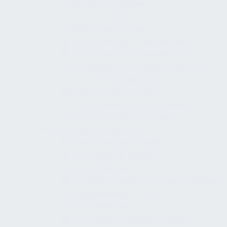
Unternehmensleitung
Für FM-Leitung &
Objektverantwortung
Für HR, People & Gesundheit
Für IT, Daten & Digitalisierung
Für Einkauf, Controlling & Recht
Für HSE, Compliance &
Betreiberverantwortung
Für öffentliche Auftraggeber
Für FM-Service-Provider
Strategie & Governance
FM-Strategie & Zielbild
Governance, Rollen &
Verantwortungen
Portfolio, Standorte & Masterplanung
Nachhaltigkeit, ESG &
Dekarbonisierung
Kennzahlen, Business Cases &