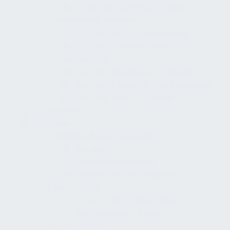
Laufende Zusammenarbeit
Nutzungssituationen
Nutzung: Büro & Verwaltung
Nutzung: Campus, Bildung &
Verwaltung
Nutzung: Industrie & Produktion
Nutzung: Kliniken & Krankenhäuser
Nutzung: Lager & Logistik
Dokumente
Über uns
Alleinstellungsmerkmale
Beratung
Ingenieurleistungen
Öffentliche Auftraggeber
Networking
Präsentation: Networking
Wachstumsstrategie
GEFMA