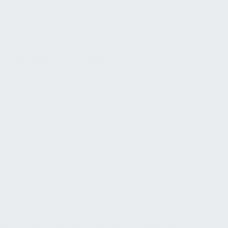
Methodik, Technologie und die Leitung unseres Online-
Marketings.
VERLINKTE WEBSITES
Bitte beachten Sie, dass wir auf die Gestaltung und die
Inhalte unserer eigenen verlinkten Webseiten Einfluss
haben, insbesondere alle unter Lösungen
zusammengefassten Microsites. Dies gilt nicht für
weitere extern verlinkten Seiten.
DEUTSCHES URHEBERRECHT
Die erstellten Inhalte und Werke auf diesen Seiten
unterliegen dem deutschen Urheberrecht. Die
Vervielfältigung, Bearbeitung, Verbreitung und jede Art
der Verwertung außerhalb der Grenzen des