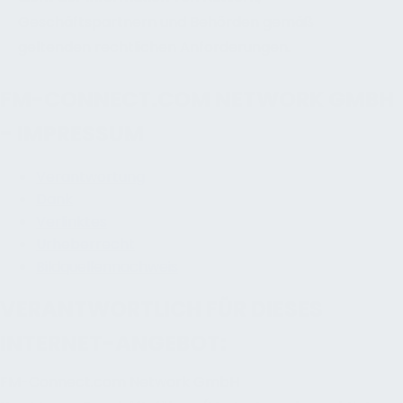
Geschäftspartnern und Behörden gemäß
geltenden rechtlichen Anforderungen.
FM-CONNECT.COM NETWORK GMBH
- IMPRESSUM
Verantwortung
Dank
Verlinktes
Urheberrecht
Bildquellennachweis
VERANTWORTLICH FÜR DIESES
INTERNET-ANGEBOT:
FM-Connect.com Network GmbH