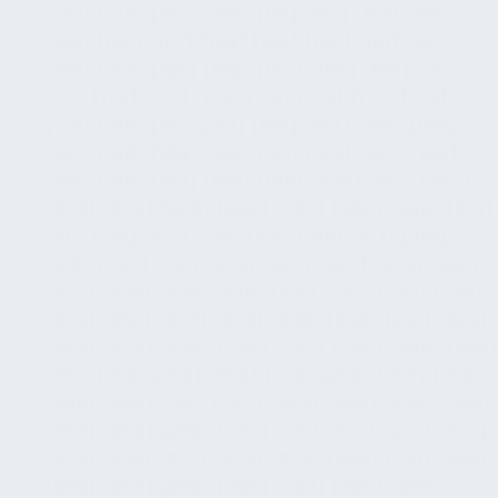
[147]
[148]
[149]
[150]
[151]
[152]
[153]
[154]
[155]
[156]
[157]
[158]
[159]
[160]
[161]
[162]
[163]
[164]
[165]
[166]
[167]
[168]
[169]
[170]
[171]
[172]
[173]
[174]
[175]
[176]
[177]
[178]
[179]
[180]
[181]
[182]
[183]
[184]
[185]
[186]
[187]
[188]
[189]
[190]
[191]
[192]
[193]
[194]
[195]
[196]
[197]
[198]
[199]
[200]
[201]
[202]
[203]
[204]
[205]
[206]
[207]
[208]
[209]
[210]
[211]
[212]
[213]
[214]
[215]
[216]
[217]
[218]
[219]
[220]
[221]
[222]
[223]
[224]
[225]
[226]
[227]
[228]
[229]
[230]
[231]
[232]
[233]
[234]
[235]
[236]
[237]
[238]
[239]
[240]
[241]
[242]
[243]
[244]
[245]
[246]
[247]
[248]
[249]
[250]
[251]
[252]
[253]
[254]
[255]
[256]
[257]
[258]
[259]
[260]
[261]
[262]
[263]
[264]
[265]
[266]
[267]
[268]
[269]
[270]
[271]
[272]
[273]
[274]
[275]
[276]
[277]
[278]
[279]
[280]
[281]
[282]
[283]
[284]
[285]
[286]
[287]
[288]
[289]