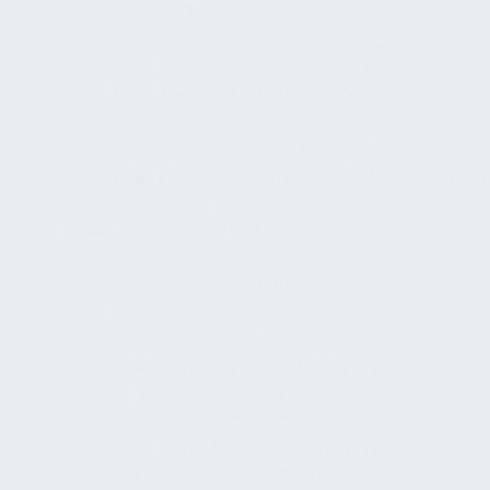
Compliance
Technische Betriebsführung
Instandhaltung & Asset Performance
Energie, Gebäudeautomation &
Monitoring
Audits, Risiken & Resilienz
Planen, Bauen & Inbetriebnehmen aus
FM-Sicht
Workplace, Fläche & Services
Workplace Strategy &
Flächenmanagement
Gesundheitsfördernde
Arbeitsbedingungen
Service-Design & Nutzererlebnis
Service Desk, Empfang &
Kommunikationspunkte
Betriebsgastronomie & Hospitality
Umzüge, Mobilität & Standortservices