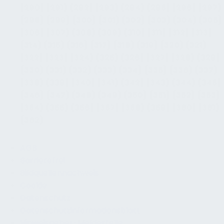
[290]
[291]
[292]
[293]
[294]
[295]
[296]
[297]
[298]
[299]
[300]
[301]
[302]
[303]
[304]
[305]
[306]
[307]
[308]
[309]
[310]
[311]
[312]
[313]
[314]
[315]
[316]
[317]
[318]
[319]
[320]
[321]
[322]
[323]
[324]
[325]
[326]
[327]
[328]
[329]
[330]
[331]
[332]
[333]
[334]
[335]
[336]
[337]
[338]
[339]
[340]
[341]
[342]
[343]
[344]
[345]
[346]
[347]
[348]
[349]
[350]
[351]
[352]
[353]
[354]
[355]
[356]
[357]
[358]
[359]
[360]
[361]
[362]
AGB
Barrierefrei
Bildquellennachweis
Cookie
Datenschutz
Datenschutzinformationsblatt
Hinweisgeber-Meldestelle