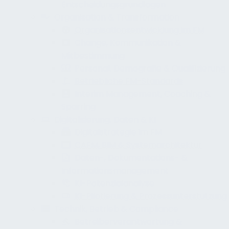
Entscheidungsgrundlagen
Organisation & Transformation
Organisationsentwicklung im FM
Change, Kommunikation &
Mitbestimmung
Personal, Demografie & Qualifizierung
Betriebliche FM-Standards
Interim Management, Coaching &
Sparring
Digitalisierung, Daten & KI
Digitalstrategie im FM
CAFM, BIM & Systemarchitektur
Daten-, Dokumentations- &
Informationsmanagement
KI-Potenzialanalyse
KI-Pilotierung & Prozessunterstützung
Technik, Betrieb & Compliance
Betreiberverantwortung &