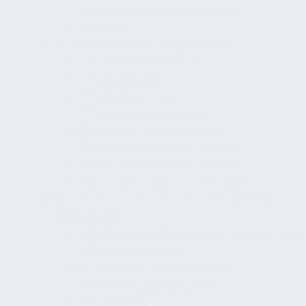
Gedenk- und Aktionstage
FAQ
Partnerschaft mit Endkunden
FM-Solutionmaker
Leistungen
Kundenportale
Rahmenwerkvertrag
NDA / Geheimhaltung
Dokumentenanforderung
Sachverhaltsanforderung
Betriebliche FM-Standards
Partnerschaft mit FM-Beratern und
Ingenieuren
Erfolgreicher durch FM-Connect.com
Partnervertrag
Anlage 1 - Partnerbogen
Anlage 2 - Ethik-Kodex
Anlage 3 -