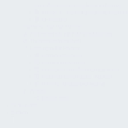
Grundleistungskatalog/Partnerbeitrag
Anlage 4 - Partnergebühren/Prämien
KI-Initiative
Partnerschaft mit Autoren
Partnerschaft mit ELBE Werkstätten
Themenpartnerschaft
Leistungen für Partner
Partner gewinnen
Partner integrieren
Microsites erstellen / aktualisieren
Dokumente verfügbar machen
Öffentlichkeitsarbeit leisten
Presse
Background
Kontakt
Suchen