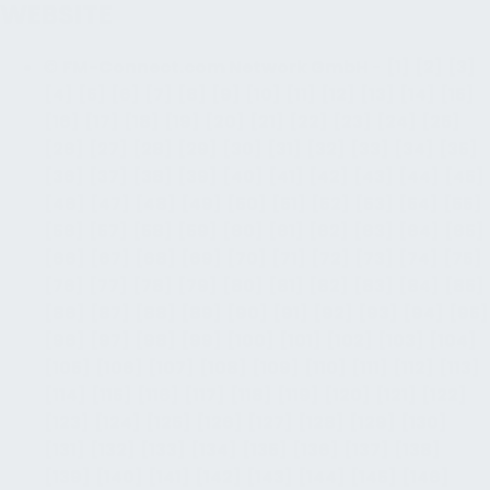
WEBSITE
©
FM-Connect.com Network GmbH
-
[1]
[2]
[3]
[4]
[5]
[6]
[7]
[8]
[9]
[10]
[11]
[12]
[13]
[14]
[15]
[16]
[17]
[18]
[19]
[20]
[21]
[22]
[23]
[24]
[25]
[26]
[27]
[28]
[29]
[30]
[31]
[32]
[33]
[34]
[35]
[36]
[37]
[38]
[39]
[40]
[41]
[42]
[43]
[44]
[45]
[46]
[47]
[48]
[49]
[50]
[51]
[52]
[53]
[54]
[55]
[56]
[57]
[58]
[59]
[60]
[61]
[62]
[63]
[64]
[65]
[66]
[67]
[68]
[69]
[70]
[71]
[72]
[73]
[74]
[75]
[76]
[77]
[78]
[79]
[80]
[81]
[82]
[83]
[84]
[85]
[86]
[87]
[88]
[89]
[90]
[91]
[92]
[93]
[94]
[95]
[96]
[97]
[98]
[99]
[100]
[101]
[102]
[103]
[104]
[105]
[106]
[107]
[108]
[109]
[110]
[111]
[112]
[113]
[114]
[115]
[116]
[117]
[118]
[119]
[120]
[121]
[122]
[123]
[124]
[125]
[126]
[127]
[128]
[129]
[130]
[131]
[132]
[133]
[134]
[135]
[136]
[137]
[138]
[139]
[140]
[141]
[142]
[143]
[144]
[145]
[146]